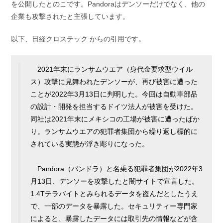
を公開したとのこです。Pandoraはデンソーだけでなく、他の
企業も攻撃されたと主張しています。
以下、日経クロステック からの引用です。
2021年末にランサムウエア（身代金要求型ウイル
ス）攻撃に見舞われたデンソーが、再び被害に遭った
ことが2022年3月13日に判明した。今回は自動車部品
の設計・開発を担当するドイツ法人が被害を受けた。
同社は2021年末にメキシコの工場が被害に遭ったばか
り。ランサムウエアの犯罪者集団から繰り返し標的に
されている実態が浮き彫りになった。
Pandora（パンドラ）と名乗る犯罪者集団が2022年3
月13日、デンソーを攻撃したと闇サイトで宣言した。
1.4Tテラバイトとみられるデータを盗んだとしたうえ
で、一部のデータを暴露した。セキュリティー専門家
によると、暴露したデータには取引先の情報などが含