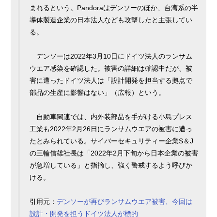
まれるという。Pandoraはデンソーのほか、台湾系の半
導体製造企業の日本法人なども攻撃したと主張してい
る。
デンソーは2022年3月10日にドイツ法人のランサム
ウエア感染を確認した。被害の詳細は確認中だが、被
害に遭ったドイツ法人は「設計開発を担当する拠点で
部品の生産に影響はない」（広報）という。
自動車関連では、内外装部品を手がける小島プレス
工業も2022年2月26日にランサムウエアの被害に遭っ
たとみられている。サイバーセキュリティー企業S＆J
の三輪信雄社長は「2022年2月下旬から日本企業の被害
が急増している」と指摘し、強く警戒するよう呼びか
ける。
引用元：
デンソーが再びランサムウエア被害、今回は
設計・開発を担うドイツ法人が標的