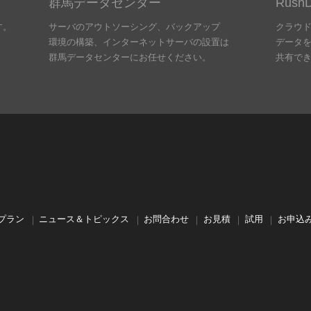
群馬データセンター
Rus
す。
サーバのアウトソーシング、バックアップ
クラウ
環境の構築、インターネットサーバの設置は
データ
群馬データセンターにお任せください。
共有で
プラン
ニュース＆トピックス
お問合わせ
お見積
試用
お申込